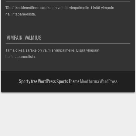
Tämä keskimmäinen sarake on valmis vimpaimelle. Lisää vimpain
hallintapaneelista.
VIMPAIN VALMIUS
Tämä oikea sarake on valmis vimpaimelle. Lisää vimpain
hallintapaneelista.
Sporty free WordPress Sports Theme
Moottorina WordPress