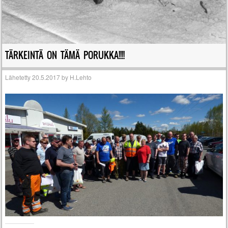
TÄRKEINTÄ ON TÄMÄ PORUKKA!!!!
Lähetetty
20.5.2017
by
H.Lehto