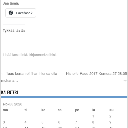
Jaa tämä:
Facebook
Tykkää tästä:
Lisää
kestolinkki
kirjanmerkkeihisi.
←
Taas kerran oli ihan hienoa olla
Historic Race 2017 Kemora 27-28.05
mukana…
→
Artikkelien selaus
KALENTERI
elokuu 2026
ma
ti
ke
to
pe
la
su
1
2
3
4
5
6
7
8
9
10
11
12
13
14
15
16