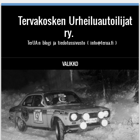
Tervakosken Urheiluautoilijat
ry.
TerUA:n blogi ja tiedotussivusto ( info@terua.fi )
VALIKKO
Siirry sisältöön