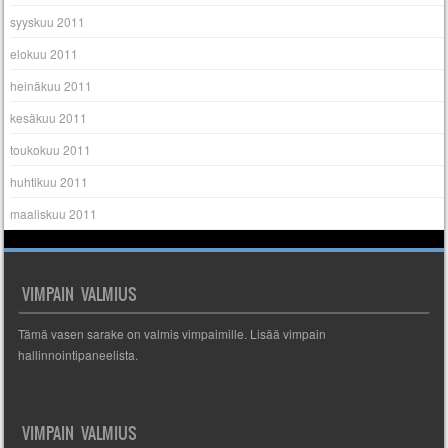
syyskuu 2011
elokuu 2011
heinäkuu 2011
kesäkuu 2011
toukokuu 2011
huhtikuu 2011
maaliskuu 2011
VIMPAIN VALMIUS
Tämä vasen sarake on valmis vimpaimille. Lisää vimpain
hallinnointipaneelista.
VIMPAIN VALMIUS