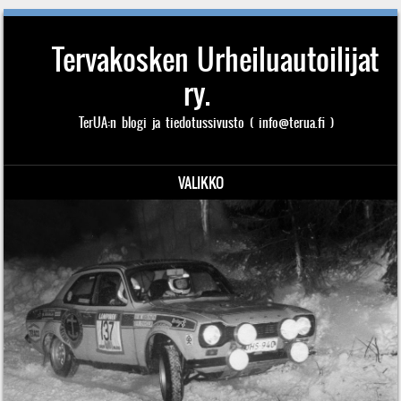
Tervakosken Urheiluautoilijat
ry.
TerUA:n blogi ja tiedotussivusto ( info@terua.fi )
VALIKKO
Siirry sisältöön