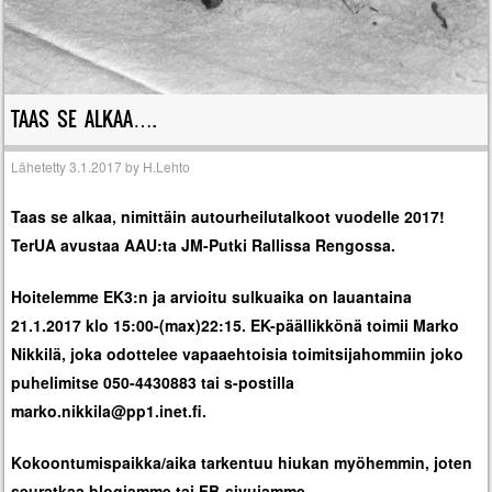
TAAS SE ALKAA….
Lähetetty
3.1.2017
by
H.Lehto
Taas se alkaa, nimittäin autourheilutalkoot vuodelle 2017!
TerUA avustaa AAU:ta JM-Putki Rallissa Rengossa.
Hoitelemme EK3:n ja arvioitu sulkuaika on lauantaina
21.1.2017 klo 15:00-(max)22:15. EK-päällikkönä toimii Marko
Nikkilä, joka odottelee vapaaehtoisia toimitsijahommiin joko
puhelimitse 050-4430883 tai s-postilla
marko.nikkila@pp1.inet.fi.
Kokoontumispaikka/aika tarkentuu hiukan myöhemmin, joten
seuratkaa blogiamme tai FB-sivujamme.