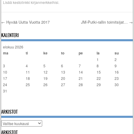
Lisää
kestolinkki
kirjanmerkkeihisi.
←
Hyvää Uutta Vuotta 2017
JM-Putki-rallin toimitsijat…
→
Artikkelien selaus
KALENTERI
elokuu 2026
ma
ti
ke
to
pe
la
su
1
2
3
4
5
6
7
8
9
10
11
12
13
14
15
16
17
18
19
20
21
22
23
24
25
26
27
28
29
30
31
« tammi
ARKISTOT
Arkistot
ARKISTOT