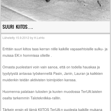
SUURI KIITOS….
Lähetetty
15.9.2012
by
H.Lehto
Erittäin suuri kiitos taas kerran niille kaikille vapaaehtoisille sulku- ja
muissa EK:n hommissa olleille .
Omasta puolestani voin vain sanoa, että on todella hauskaa ja
tyydytystä antavaa työskennellä Pasin, Janin, Lauran ja kaikkien
muidenkin teidän aktiivisten toimijoiden kanssa.
Huomenna palataan tulosten ja kuvien muodossa TerUA:laisten
osalta tarkemmin Talotekniikka-ralliin.
Tärkein ensin eli tämä KIITOS TerUA:n puolesta kaikille mukana