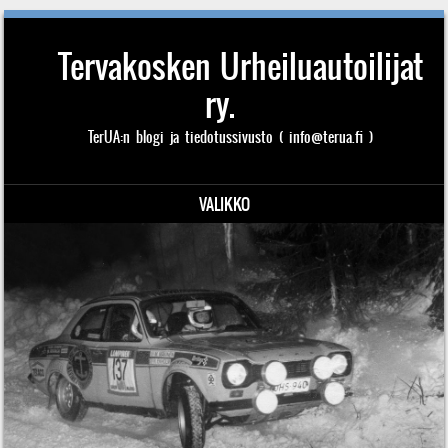
Tervakosken Urheiluautoilijat
ry.
TerUA:n blogi ja tiedotussivusto ( info@terua.fi )
VALIKKO
Siirry sisältöön