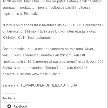
18.30 alkaen. Maineikas 3,6 km rallipätkä ajetaan lenkkinä yhteen
suuntaan. Ilmoittautuminen ja huoltoalue Lasiliirin pihassa,
Lepistöntie 3, Riihimäki.
Nuotitus on mahdollista kisa-autolla klo 17.30-18.30. Seurakilpailu
on tarkoitettu Riihimäki-Rallin testi-EK:ksi, joten etusijalla ovat
Riihimäki-Ralliin ilmoittautuneet.
Osanottomaksu 50,- ja osanottajamäärä on rajoitettu. Kilvet,
vakuutukset ja varusteet sääntökirjan 2012 mukaisesti.
Ilmoittautumiset 10.1. mennessä pasi.ruotanen@terua.fi. puh. 040
5029313 tai rauno.vuorinen@terua.fi puh. 040 5223628.
Kelivaraus, seuraa www.terua.fi -sivua !
Järjestäjä:
TERVAKOSKEN URHEILUAUTOILIJAT
Jaa tämä:
Facebook