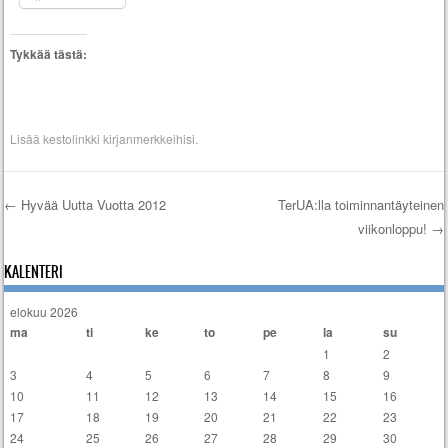
Tykkää tästä:
Lisää
kestolinkki
kirjanmerkkeihisi.
←
Hyvää Uutta Vuotta 2012
TerUA:lla toiminnantäyteinen
viikonloppu!
→
Artikkelien selaus
KALENTERI
elokuu 2026
ma
ti
ke
to
pe
la
su
1
2
3
4
5
6
7
8
9
10
11
12
13
14
15
16
17
18
19
20
21
22
23
24
25
26
27
28
29
30