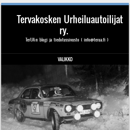
Tervakosken Urheiluautoilijat
ry.
TerUA:n blogi ja tiedotussivusto ( info@terua.fi )
VALIKKO
Siirry sisältöön