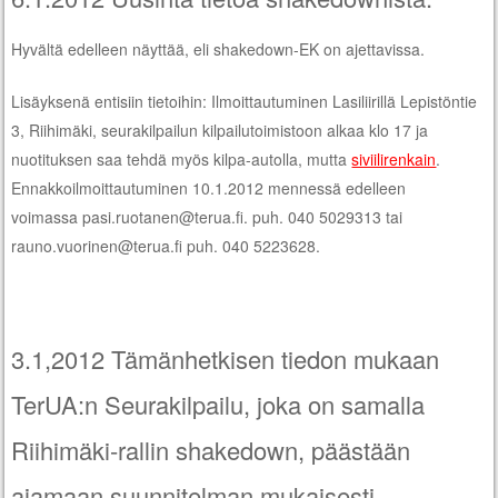
Hyvältä edelleen näyttää, eli shakedown-EK on ajettavissa.
Lisäyksenä entisiin tietoihin: Ilmoittautuminen Lasiliirillä Lepistöntie
3, Riihimäki, seurakilpailun kilpailutoimistoon alkaa klo 17 ja
nuotituksen saa tehdä myös kilpa-autolla, mutta
siviilirenkain
.
Ennakkoilmoittautuminen 10.1.2012 mennessä edelleen
voimassa pasi.ruotanen@terua.fi. puh. 040 5029313 tai
rauno.vuorinen@terua.fi puh. 040 5223628.
3.1,2012 Tämänhetkisen tiedon mukaan
TerUA:n Seurakilpailu, joka on samalla
Riihimäki-rallin shakedown, päästään
ajamaan suunnitelman mukaisesti.