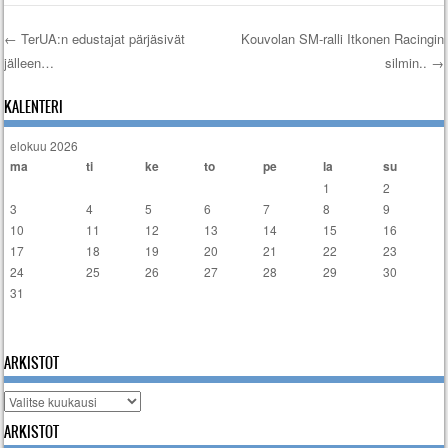
←
TerUA:n edustajat pärjäsivät
Kouvolan SM-ralli Itkonen Racingin
jälleen…
silmin..
→
Artikkelien selaus
KALENTERI
elokuu 2026
ma
ti
ke
to
pe
la
su
1
2
3
4
5
6
7
8
9
10
11
12
13
14
15
16
17
18
19
20
21
22
23
24
25
26
27
28
29
30
31
« tammi
ARKISTOT
Arkistot
ARKISTOT