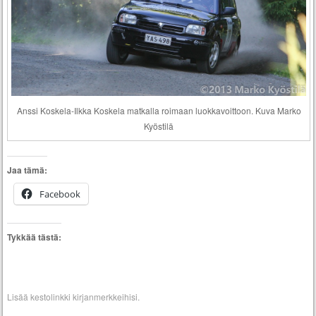
Anssi Koskela-Ilkka Koskela matkalla roimaan luokkavoittoon. Kuva Marko
Kyöstilä
Jaa tämä:
Facebook
Tykkää tästä:
Lisää
kestolinkki
kirjanmerkkeihisi.