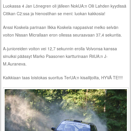
Luokassa 4 Jan Lönegren oli jälleen NokUA:n Olli Lahden kyydissä
Citikan C2:ssa ja hienostihan se meni: luokan kakkosia!
Anssi Koskela parinaan Ilkka Koskela nappasivat melko selvän
voiton Nissan Micrallaan eron ollessa seuraavaan 37,4 sekuntia.
A-junioreiden voiton vei 12,7 sekunnin erolla Volvonsa kanssa
sinuiksi päässyt Marko Paasonen kartturinaan RiiUA:n J-
M.Auraneva.
Kaikkiaan taas loistokas suoritus TerUA:n kisailijoilta, HYVÄ TE!!!!