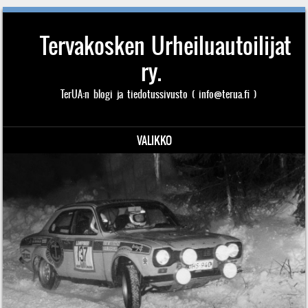
Tervakosken Urheiluautoilijat
ry.
TerUA:n blogi ja tiedotussivusto ( info@terua.fi )
VALIKKO
Siirry sisältöön