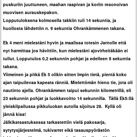
puskuriin juuttuneen, maahan raapivan ja koriin resonoivan
muovisen aurauskepakon.
Lopputuloksena kolmosella takkiin tuli 14 sekuntia, ja
huollosta lähdettiin n. 9 sekuntia Ohrankämmenen takana.
Ek 4 meni mielestäni hyvin ja maalissa totesin Jarnolle että
nyt harmittaa jos hävittiin, kun mielestäni ajovirheitäkään ei
tullut. Lopputulos 0,2 sekunnin pohjat ja edelleen 9 sekuntia
takana.
Viimeinen ja pitkä Ek 5 olikin sitten Impin tietä, pientä koko
ajan taipuilevaa kapeata ränniä. Mielettömän hieno tie, jota oli
nautinto ajella. Ohrankämmen taipui sekunnin kilometrillä, eli
23 sekunnin pohjat ja luokkavoitto 14 sekunnilla. Tällä Ek5:llä
yleiskilpailussa pikkuluokan autolla sijoitus 28. Kyllä oli
jännä kisa!
Jälkikatsastuksessa tarkastettiin vielä pakosarja,
sytytysjärjestelmä, tukivarret eikä tasauspyörästön