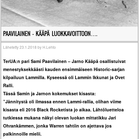
PAAVILAINEN – KÄÄPÄ LUOKKAVOITTOON….
Lähetetty
23.1.2018
by
H.Lehto
TerUA:n pari Sami Paavilainen – Jarno Kääpä osallistuivat
menestyksekkäästi kauden ensimmäiseen Historic-sarjan
kilpailuun Lammilla. Kyseessä oli Lammin Ikkunat ja Ovet
Ralli.
Tässä Samin ja Jarnon kokemukset kisasta:
”Jännitystä oli ilmassa ennen Lammi-rallia, olihan viime
kisasta eli 2016 Black Rocketista jo aikaa. Lähtöluetteloa
tutkiessa mukana näkyi olevan luokan mittatikku Jari
Ohrankämmen, jonka Warren tahtiin on ajettava jos
palkinnoille mielii.