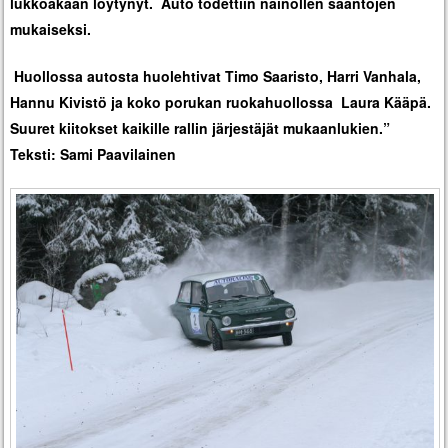
lukkoakaan löytynyt. Auto todettiin näinollen sääntöjen
mukaiseksi.
Huollossa autosta huolehtivat Timo Saaristo, Harri Vanhala,
Hannu Kivistö ja koko porukan ruokahuollossa Laura Kääpä.
Suuret kiitokset kaikille rallin järjestäjät mukaanlukien.”
Teksti: Sami Paavilainen