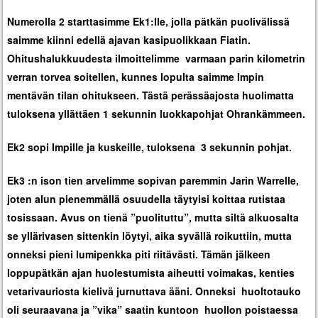
Numerolla 2 starttasimme Ek1:lle, jolla pätkän puolivälissä
saimme kiinni edellä ajavan kasipuolikkaan Fiatin.
Ohitushalukkuudesta ilmoittelimme varmaan parin kilometrin
verran torvea soitellen, kunnes lopulta saimme Impin
mentävän tilan ohitukseen. Tästä perässäajosta huolimatta
tuloksena yllättäen 1 sekunnin luokkapohjat Ohrankämmeen.
Ek2 sopi Impille ja kuskeille, tuloksena 3 sekunnin pohjat.
Ek3 :n ison tien arvelimme sopivan paremmin Jarin Warrelle,
joten alun pienemmällä osuudella täytyisi koittaa rutistaa
tosissaan. Avus on tienä ”puolituttu”, mutta siltä alkuosalta
se yllärivasen sittenkin löytyi, aika syvällä roikuttiin, mutta
onneksi pieni lumipenkka piti riitävästi. Tämän jälkeen
loppupätkän ajan huolestumista aiheutti voimakas, kenties
vetarivauriosta kielivä jurnuttava ääni. Onneksi huoltotauko
oli seuraavana ja ”vika” saatin kuntoon huollon poistaessa