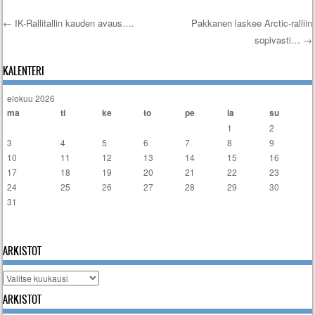
←
IK-Rallitallin kauden avaus….
Pakkanen laskee Arctic-ralliin
sopivasti…
→
Artikkelien selaus
KALENTERI
elokuu 2026
ma
ti
ke
to
pe
la
su
1
2
3
4
5
6
7
8
9
10
11
12
13
14
15
16
17
18
19
20
21
22
23
24
25
26
27
28
29
30
31
« tammi
ARKISTOT
Arkistot
ARKISTOT