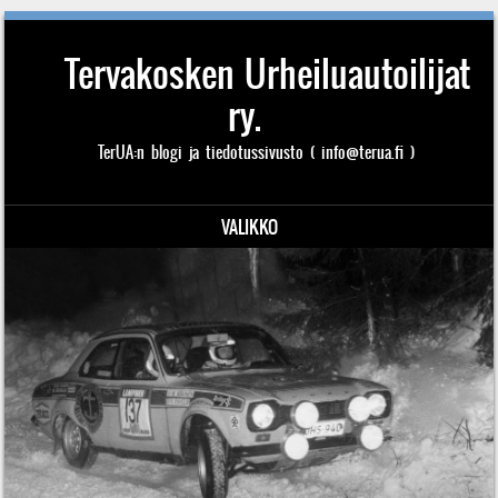
Tervakosken Urheiluautoilijat
ry.
TerUA:n blogi ja tiedotussivusto ( info@terua.fi )
VALIKKO
Siirry sisältöön