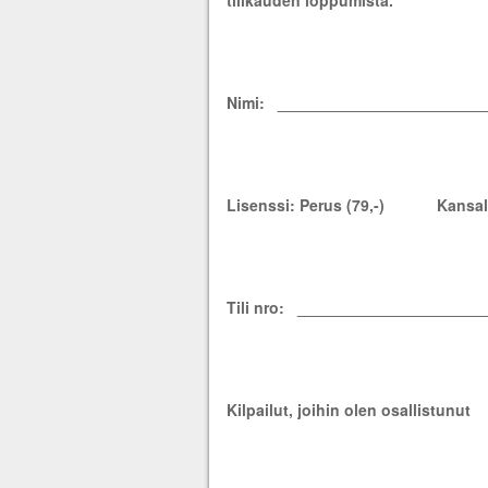
Nimi: ________________________
Lisenssi: Perus (79,-) Kansall
Tili nro: _____________________
Kilpailut, joihin olen 