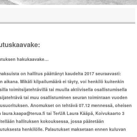
utuskaavake:
lautuksen hakukaavake…
maksuista on hallitus päättänyt kaudelta 2017 seuraavasti:
 aikana. Mikäli kilpailumäärä ei täyty, voi henkilö kuitenkin
lla toimitsijatehtävillä tai muulla aktiivisella osallistumisella
sijatehtävä tai muu osallistuminen seuran toimintaan vuoden
ilusuorituksen. Anomukset on tehtävä 07.12 mennessä, oheisen
aura.kaapa@terua.fi tai TerUA Laura Kääpä, Koivukaarto 3
tellään hallituksen kokouksessa, jossa päätetään
utuksesta henkilölle. Palautukset maksetaan ennen kuluvan