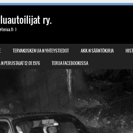
uautoilijat ry.
terua.fi )
E
TERVAKOSKEN UA:N YHTEYSTIEDOT
AKK:N SÄÄNTÖKIRJA
HIST
N PERUSTAJAT 12.01.1976
TERUA FACEBOOKISSA