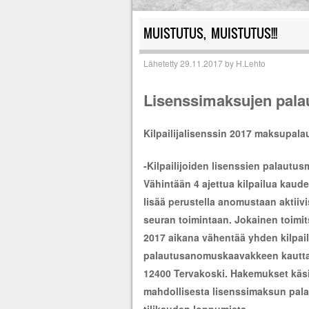
MUISTUTUS, MUISTUTUS!!!
Lähetetty
29.11.2017
by
H.Lehto
Lisenssimaksujen pala
Kilpailijalisenssin 2017 maksupa
-Kilpailijoiden lisenssien palautus
Vähintään 4 ajettua kilpailua kauden
lisää perustella anomustaan aktiivisi
seuran toimintaan. Jokainen toimit
2017 aikana vähentää yhden kilpa
palautusanomuskaavakkeen kautta l
12400 Tervakoski. Hakemukset käsi
mahdollisesta lisenssimaksun pala
tilikauden loppumista.