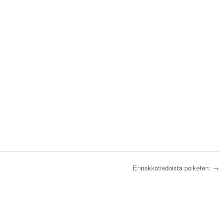
Ennakkotiedoista poiketen:
→
s