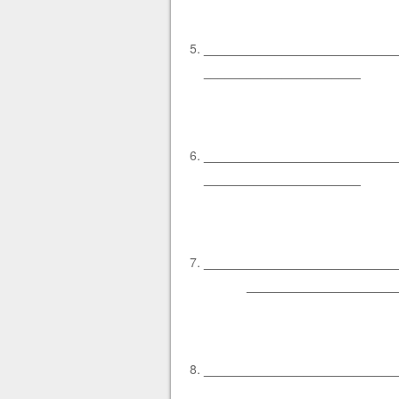
________________________
______________________
________________________
______________________
___________________________
_____________________
________________________
______________________