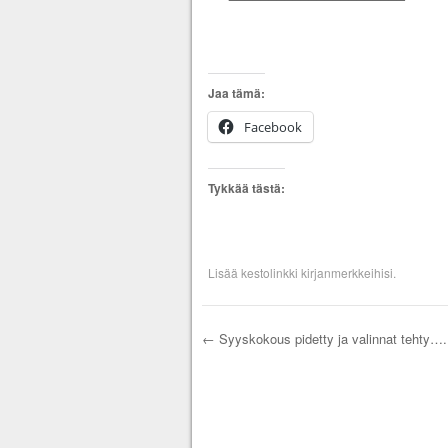
Jaa tämä:
Facebook
Tykkää tästä:
Lisää
kestolinkki
kirjanmerkkeihisi.
←
Syyskokous pidetty ja valinnat tehty….
Artikkelien selau