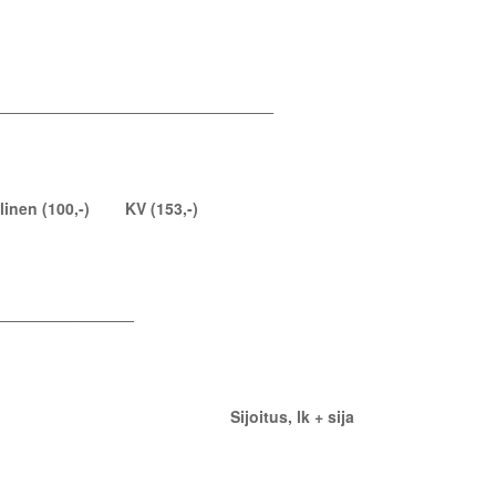
_______________________________
inen (100,-) KV (153,-)
________________
osallistunut Sijoitus, lk + sija