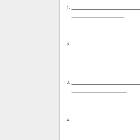
________________________
_____________________
___________________________
_____________________
________________________
______________________
________________________
______________________