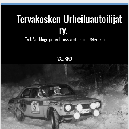
Tervakosken Urheiluautoilijat
ry.
TerUA:n blogi ja tiedotussivusto ( info@terua.fi )
VALIKKO
Siirry sisältöön