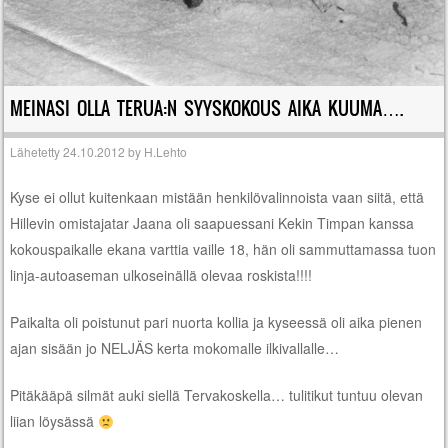
MEINASI OLLA TERUA:N SYYSKOKOUS AIKA KUUMA….
Lähetetty
24.10.2012
by
H.Lehto
Kyse ei ollut kuitenkaan mistään henkilövalinnoista vaan siitä, että
Hillevin omistajatar Jaana oli saapuessani Kekin Timpan kanssa
kokouspaikalle ekana varttia vaille 18, hän oli sammuttamassa tuon
linja-autoaseman ulkoseinällä olevaa roskista!!!!
Paikalta oli poistunut pari nuorta kollia ja kyseessä oli aika pienen
ajan sisään jo NELJÄS kerta mokomalle ilkivallalle…
Pitäkääpä silmät auki siellä Tervakoskella… tulitikut tuntuu olevan
liian löysässä