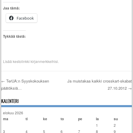
Jaa tämä:
Facebook
Tykkää tästä:
Lisää
kestolinkki
kirjanmerkkeihisi.
←
TerUA:n Syyskokouksen
Ja muistakaa kaikki crosskart-skabat
päätöksiä…
27.10.2012
→
Artikkelien selaus
KALENTERI
elokuu 2026
ma
ti
ke
to
pe
la
su
1
2
3
4
5
6
7
8
9