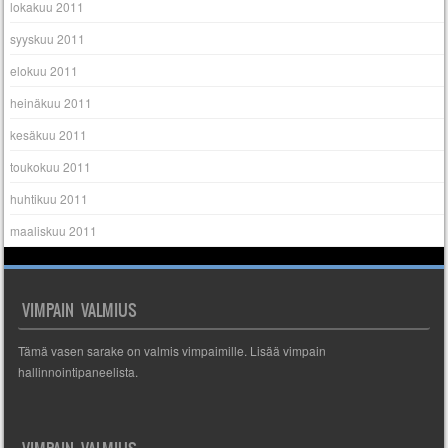
lokakuu 2011
syyskuu 2011
elokuu 2011
heinäkuu 2011
kesäkuu 2011
toukokuu 2011
huhtikuu 2011
maaliskuu 2011
VIMPAIN VALMIUS
Tämä vasen sarake on valmis vimpaimille. Lisää vimpain
hallinnointipaneelista.