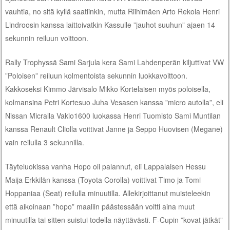
vauhtia, no sitä kyllä saatiinkin, mutta Riihimäen Arto Rekola Henri
Lindroosin kanssa laittoivatkin Kassulle ”jauhot suuhun” ajaen 14
sekunnin reiluun voittoon.
Rally Trophyssä Sami Sarjula kera Sami Lahdenperän kiljuttivat VW
”Poloisen” reiluun kolmentoista sekunnin luokkavoittoon.
Kakkoseksi Kimmo Järvisalo Mikko Kortelaisen myös poloisella,
kolmansina Petri Kortesuo Juha Vesasen kanssa ”micro autolla”, eli
Nissan Micralla Vakio1600 luokassa Henri Tuomisto Sami Muntilan
kanssa Renault Cliolla voittivat Janne ja Seppo Huovisen (Megane)
vain reilulla 3 sekunnilla.
Täyteluokissa vanha Hopo oli palannut, eli Lappalaisen Hessu
Maija Erkkilän kanssa (Toyota Corolla) voittivat Timo ja Tomi
Hoppaniaa (Seat) reilulla minuutilla. Allekirjoittanut muisteleekin
että aikoinaan ”hopo” maaliin päästessään voitti aina muut
minuutilla tai sitten suistui todella näyttävästi. F-Cupin ”kovat jätkät”