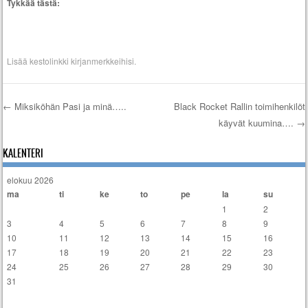
Tykkää tästä:
Lisää
kestolinkki
kirjanmerkkeihisi.
←
Miksiköhän Pasi ja minä…..
Black Rocket Rallin toimihenkilöt
käyvät kuumina….
→
Artikkelien selaus
KALENTERI
elokuu 2026
ma
ti
ke
to
pe
la
su
1
2
3
4
5
6
7
8
9
10
11
12
13
14
15
16
17
18
19
20
21
22
23
24
25
26
27
28
29
30
31
« tammi