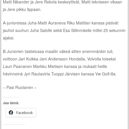
Matti Nikander ja Jere Rekola keskeyttivät, Matti tekniseen vikaan
ja Jere pikku lippaan.
A-junioreissa Juha-Matti Auraneva Riku Mattilan kanssa pistivät
jauhot suuhun Juha Salolle sekä Esa Siilinmäelle miltei 25 sekunnin
ajaksi.
B-Juniorien taistelussa maaliin väkeä sitten enemmänkin tuli,
voittoon Jari Kuikka Jani Andersson Hondalla, Volvolla toiseksi
Lauri Paananen Markku Mietisen kanssa ja niukasti heille
hävinneinä Jyri Rautavirta Tuoppi Järvisen kanssa Vw Golf:illa.
– Pasi Ruotanen –
Jaa tämä:
Facebook