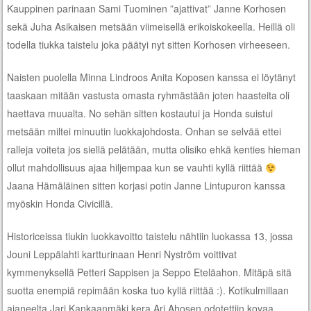
Kauppinen parinaan Sami Tuominen ”ajattivat” Janne Korhosen
sekä Juha Asikaisen metsään viimeisellä erikoiskokeella. Heillä oli
todella tiukka taistelu joka päätyi nyt sitten Korhosen virheeseen.
Naisten puolella Minna Lindroos Anita Koposen kanssa ei löytänyt
taaskaan mitään vastusta omasta ryhmästään joten haasteita oli
haettava muualta. No sehän sitten kostautui ja Honda suistui
metsään miltei minuutin luokkajohdosta. Onhan se selvää ettei
ralleja voiteta jos siellä pelätään, mutta olisiko ehkä kenties hieman
ollut mahdollisuus ajaa hiljempaa kun se vauhti kyllä riittää
Jaana Hämäläinen sitten korjasi potin Janne Lintupuron kanssa
myöskin Honda Civicillä.
Historiceissa tiukin luokkavoitto taistelu nähtiin luokassa 13, jossa
Jouni Leppälahti kartturinaan Henri Nyström voittivat
kymmenyksellä Petteri Sappisen ja Seppo Eteläahon. Mitäpä sitä
suotta enempiä repimään koska tuo kyllä riittää :). Kotikulmillaan
ajaneelta Jari Kankaanmäki kera Ari Ahosen odotettiin kovaa