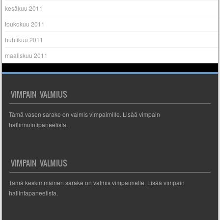
kesäkuu 2011
toukokuu 2011
huhtikuu 2011
maaliskuu 2011
VIMPAIN VALMIUS
Tämä vasen sarake on valmis vimpaimille. Lisää vimpain
hallinnointipaneelista.
VIMPAIN VALMIUS
Tämä keskimmäinen sarake on valmis vimpaimelle. Lisää vimpain
hallintapaneelista.