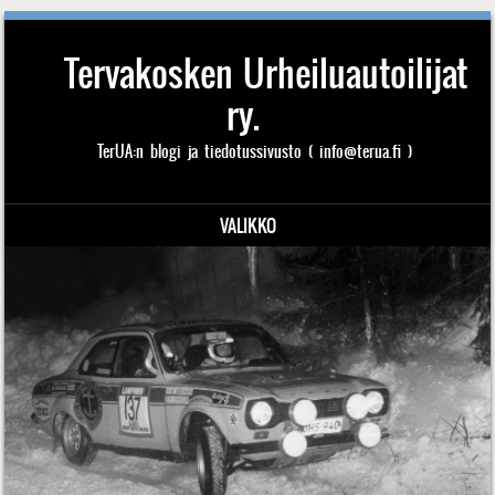
Tervakosken Urheiluautoilijat
ry.
TerUA:n blogi ja tiedotussivusto ( info@terua.fi )
VALIKKO
Siirry sisältöön