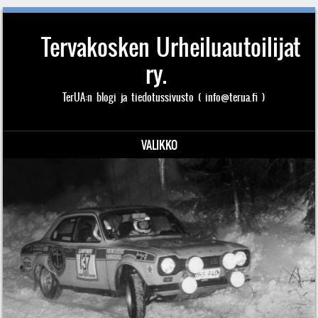
Tervakosken Urheiluautoilijat
ry.
TerUA:n blogi ja tiedotussivusto ( info@terua.fi )
VALIKKO
Siirry sisältöön