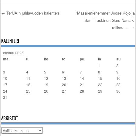
←
TerUA:n juhlavuoden kalenteri
”Masai-miehemme” Joose Kojo ja
Sami Taskinen Guru Nanark-
Artikkelien selaus
rallissa….
→
KALENTERI
elokuu 2026
ma
ti
ke
to
pe
la
su
1
2
3
4
5
6
7
8
9
10
11
12
13
14
15
16
17
18
19
20
21
22
23
24
25
26
27
28
29
30
31
« tammi
ARKISTOT
Arkistot