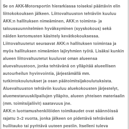
Se on AKK-Motorsportin hierarkiassa toiseksi päättävin elin
liittokokouksen jälkeen. Liittovaltuuston tehtäviin kuuluu
AKK:n hallituksen nimeäminen, AKK:n toiminta- ja
taloussuunnitelmien hyväksyminen (syyskokous) sekä
näiden kertomusten käsittely kevätkokouksessa.
Liittovaltuutetut seuraavat AKK:n hallituksen toimintaa ja
myös hallituksen nimeämien lajiryhmien työtä. Lisäksi kunkin
alueen liittovaltuutetut kuuluvat oman alueensa
aluevaltuustoon, jonka tehtävänä on ylläpitää alueellisen
autourheilun hyvinvointia, järjestämällä mm.
tutkintokoulutukset ja osan päätoimitsijakoulutuksista.
Aluevaltuuston tehtäviin kuuluu aluekokousten järjestelyt,
aluemestaruuskilpailujen ylläpito, alueen yhteisen materiaalin
(mm. toimitsijaliivit) saatavuus jne.
AKK:n luottamushenkilöiden toimikaudet ovat säännöissä
rajattu 3×2 vuotta, jonka jälkeen on pidettävä tehtävästä
huilitauko tai pyrittävä uuteen pestiin. Itselleni tuleva