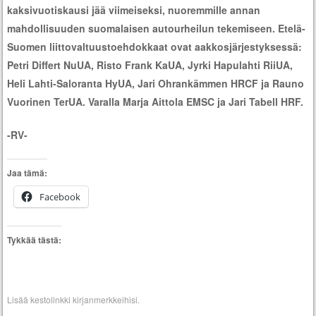
kaksivuotiskausi jää viimeiseksi, nuoremmille annan
mahdollisuuden suomalaisen autourheilun tekemiseen. Etelä-
Suomen liittovaltuustoehdokkaat ovat aakkosjärjestyksessä:
Petri Differt NuUA, Risto Frank KaUA, Jyrki Hapulahti RiiUA,
Heli Lahti-Saloranta HyUA, Jari Ohrankämmen HRCF ja Rauno
Vuorinen TerUA. Varalla Marja Aittola EMSC ja Jari Tabell HRF.
-RV-
Jaa tämä:
Facebook
Tykkää tästä:
Lisää
kestolinkki
kirjanmerkkeihisi.