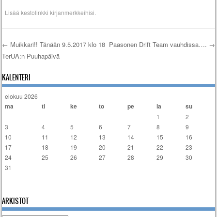
Lisää
kestolinkki
kirjanmerkkeihisi.
←
Muikkari!! Tänään 9.5.2017 klo 18
Paasonen Drift Team vauhdissa….
→
TerUA:n Puuhapäivä
Artikkelien selaus
KALENTERI
elokuu 2026
ma
ti
ke
to
pe
la
su
1
2
3
4
5
6
7
8
9
10
11
12
13
14
15
16
17
18
19
20
21
22
23
24
25
26
27
28
29
30
31
« tammi
ARKISTOT