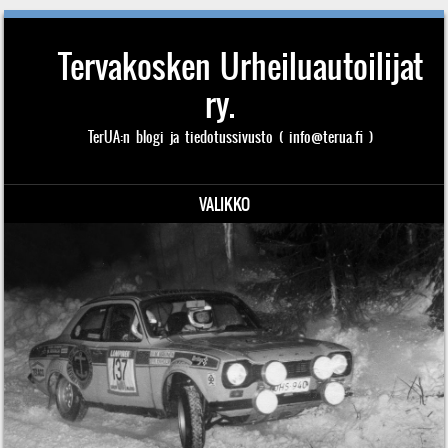
Tervakosken Urheiluautoilijat
ry.
TerUA:n blogi ja tiedotussivusto ( info@terua.fi )
VALIKKO
Siirry sisältöön