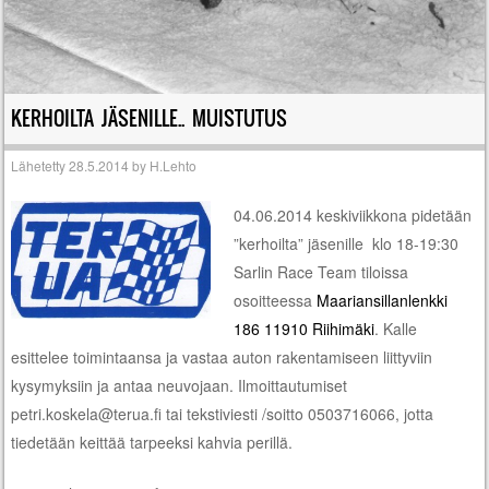
KERHOILTA JÄSENILLE.. MUISTUTUS
Lähetetty
28.5.2014
by
H.Lehto
04.06.2014 keskiviikkona pidetään
”kerhoilta” jäsenille
klo 18-19:30
Sarlin Race Team tiloissa
osoitteessa
Maariansillanlenkki
186
11910 Riihimäki
. Kalle
esittelee toimintaansa ja vastaa auton rakentamiseen liittyviin
kysymyksiin ja antaa neuvojaan. Ilmoittautumiset
petri.koskela@terua.fi tai tekstiviesti /soitto 0503716066, jotta
tiedetään keittää tarpeeksi kahvia perillä.