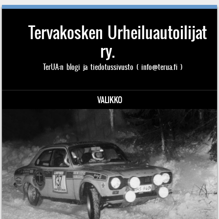
Tervakosken Urheiluautoilijat
ry.
TerUA:n blogi ja tiedotussivusto ( info@terua.fi )
VALIKKO
Siirry sisältöön