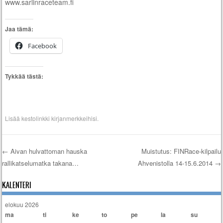
www.sarlinraceteam.fi
Jaa tämä:
Facebook
Tykkää tästä:
Lisää
kestolinkki
kirjanmerkkeihisi.
←
Aivan hulvattoman hauska
Muistutus: FINRace-kilpailu
rallikatselumatka takana…
Ahvenistolla 14-15.6.2014
→
Artikkelien selaus
KALENTERI
elokuu 2026
ma
ti
ke
to
pe
la
su