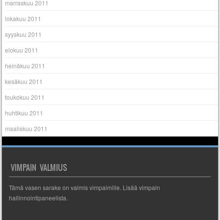
marraskuu 2011
lokakuu 2011
syyskuu 2011
elokuu 2011
heinäkuu 2011
kesäkuu 2011
toukokuu 2011
huhtikuu 2011
maaliskuu 2011
VIMPAIN VALMIUS
Tämä vasen sarake on valmis vimpaimille. Lisää vimpain
hallinnointipaneelista.