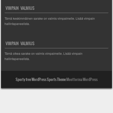
VIMPAIN VALMIUS
Tämä keskimmäinen sarake on valmis vimpaimelle. Lisää vimpain
hallintapaneelista.
VIMPAIN VALMIUS
Tämä oikea sarake on valmis vimpaimelle. Lisää vimpain
hallintapaneelista.
Sporty free WordPress Sports Theme
Moottorina WordPress