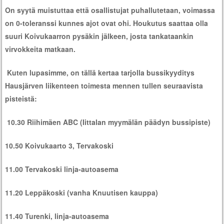
On syytä muistuttaa että osallistujat puhallutetaan, voimassa
on 0-toleranssi kunnes ajot ovat ohi. Houkutus saattaa olla
suuri Koivukaarron pysäkin jälkeen, josta tankataankin
virvokkeita matkaan.
Kuten lupasimme, on tällä kertaa tarjolla bussikyyditys
Hausjärven liikenteen toimesta mennen tullen seuraavista
pisteistä:
10.30 Riihimäen ABC (Iittalan myymälän päädyn bussipiste)
10.50 Koivukaarto 3, Tervakoski
11.00 Tervakoski linja-autoasema
11.20 Leppäkoski (vanha Knuutisen kauppa)
11.40 Turenki, linja-autoasema