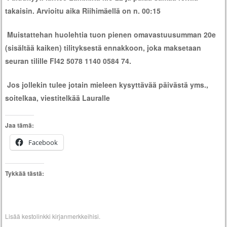
takaisin. Arvioitu aika Riihimäellä on n. 00:15
Muistattehan huolehtia tuon pienen omavastuusumman 20e
(sisältää kaiken) tilityksestä ennakkoon, joka maksetaan
seuran tilille FI42 5078 1140 0584 74.
Jos jollekin tulee jotain mieleen kysyttävää päivästä yms.,
soitelkaa, viestitelkää Lauralle
Jaa tämä:
Facebook
Tykkää tästä:
Lisää
kestolinkki
kirjanmerkkeihisi.