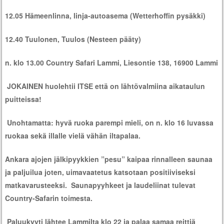
12.05 Hämeenlinna, linja-autoasema (Wetterhoffin pysäkki)
12.40 Tuulonen, Tuulos (Nesteen pääty)
n. klo 13.00 Country Safari Lammi, Liesontie 138, 16900 Lammi
JOKAINEN huolehtii ITSE että on lähtövalmiina aikataulun
puitteissa!
Unohtamatta: hyvä ruoka parempi mieli, on n. klo 16 luvassa
ruokaa sekä illalle vielä vähän iltapalaa.
Ankara ajojen jälkipyykkien ”pesu” kaipaa rinnalleen saunaa
ja paljuilua joten, uimavaatetus katsotaan positiiviseksi
matkavarusteeksi. Saunapyyhkeet ja laudeliinat tulevat
Country-Safarin toimesta.
Paluukyyti lähtee Lammilta klo 22 ja palaa samaa reittiä