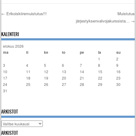
←
Erikoiskiiremuistutus!!!
Muistutus
järjestyksenvalvojakurssista…
→
Artikkelien selaus
KALENTERI
elokuu 2026
ma
ti
ke
to
pe
la
su
1
2
3
4
5
6
7
8
9
10
11
12
13
14
15
16
17
18
19
20
21
22
23
24
25
26
27
28
29
30
31
« tammi
ARKISTOT
Arkistot
ARKISTOT