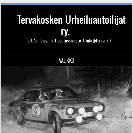
Tervakosken Urheiluautoilijat
ry.
TerUA:n blogi ja tiedotussivusto ( info@terua.fi )
VALIKKO
Siirry sisältöön