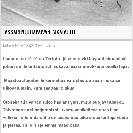
JÄSSÄRIPUUHAPÄIVÄN AIKATAULU…
Lähetetty
15.10.2013
by
H.Lehto
Lauantaina 19.10 on TerUA:n jäsenten virkistystoimintapäivä,
johon on ilmoittautunut mukava määrä innokkaita osallistujia.
Maastoautosafarille kannattaa varustautua sään mukaisin
ulkovarustein, kura saattaa roiskua.
Crosskarttia varten tulee haalarit yms. muut suojavarusteet.
Toivotaan ettei perjantaiksi luvattu vesikeli tee rataa liian
velliksi, jolloin Sarafilla on säävaraus eikä crosskartteja voida
järjestää. Tällöin ajelemme maastossa.