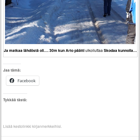
Ja matkaa lähdöstä oli…. 30m kun Arto päätti
ulkoiluttaa
Skodaa kunnolla…
Jaa tämä:
Facebook
Tykkää tästä:
Lisää
kestolinkki
kirjanmerkkeihisi.