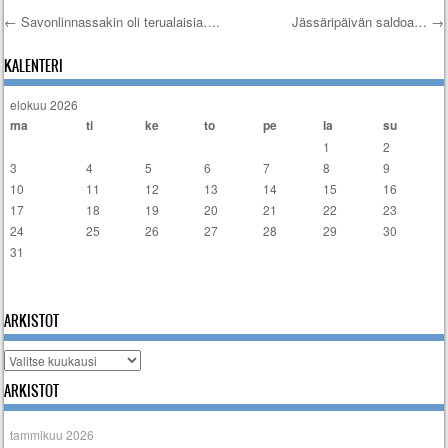
←
Savonlinnassakin oli terualaisia….
Jässäripäivän saldoa…
→
Artikkelien selaus
KALENTERI
elokuu 2026
ma
ti
ke
to
pe
la
su
1
2
3
4
5
6
7
8
9
10
11
12
13
14
15
16
17
18
19
20
21
22
23
24
25
26
27
28
29
30
31
« tammi
ARKISTOT
Arkistot
ARKISTOT
tammikuu 2026