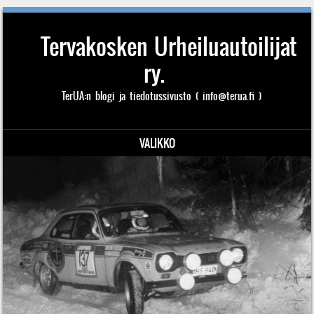
Tervakosken Urheiluautoilijat
ry.
TerUA:n blogi ja tiedotussivusto ( info@terua.fi )
VALIKKO
Siirry sisältöön