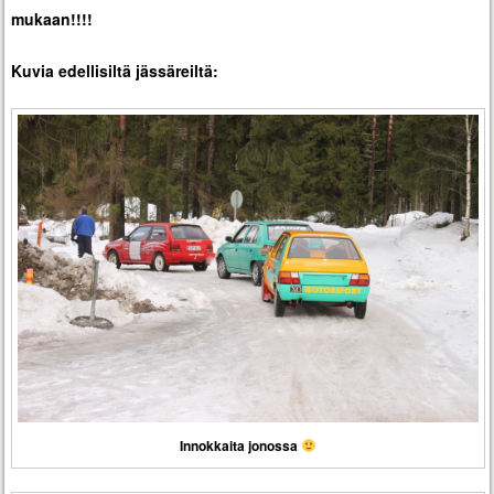
mukaan!!!!
Kuvia edellisiltä jässäreiltä:
Innokkaita jonossa