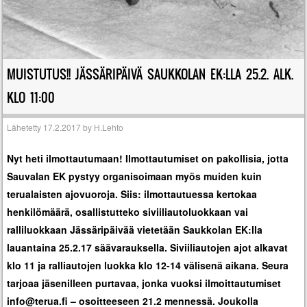
MUISTUTUS!! JÄSSÄRIPÄIVÄ SAUKKOLAN EK:LLA 25.2. ALK.
KLO 11:00
Lähetetty
17.2.2017
by
H.Lehto
Nyt heti ilmottautumaan! Ilmottautumiset on pakollisia, jotta
Sauvalan EK pystyy organisoimaan myös muiden kuin
terualaisten ajovuoroja. Siis: ilmottautuessa kertokaa
henkilömäärä, osallistutteko siviiliautoluokkaan vai
ralliluokkaan Jässäripäivää vietetään Saukkolan EK:lla
lauantaina 25.2.17 säävarauksella. Siviiliautojen ajot alkavat
klo 11 ja ralliautojen luokka klo 12-14 välisenä aikana. Seura
tarjoaa jäsenilleen purtavaa, jonka vuoksi ilmoittautumiset
info@terua.fi
– osoitteeseen 21.2 mennessä. Joukolla