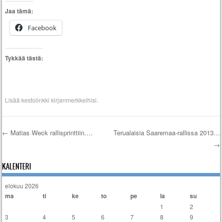
Jaa tämä:
Facebook
Tykkää tästä:
Lisää
kestolinkki
kirjanmerkkeihisi.
←
Matias Weck rallisprinttiin….
Terualaisia Saaremaa-rallissa 2013…
→
Artikkelien selaus
KALENTERI
elokuu 2026
ma
ti
ke
to
pe
la
su
1
2
3
4
5
6
7
8
9