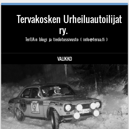
Tervakosken Urheiluautoilijat
ry.
TerUA:n blogi ja tiedotussivusto ( info@terua.fi )
VALIKKO
Siirry sisältöön