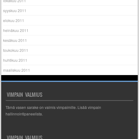
lokakuu 2011
syyskuu 2011
elokuu 2011
heinäkuu 2011
kesäkuu 2011
toukokuu 2011
huhtikuu 2011
maaliskuu 2011
VIMPAIN VALMIUS
Tämä vasen sarake on valmis vimpaimille. Lisää vimpain
hallinnointipaneelista.
VIMPAIN VALMIUS