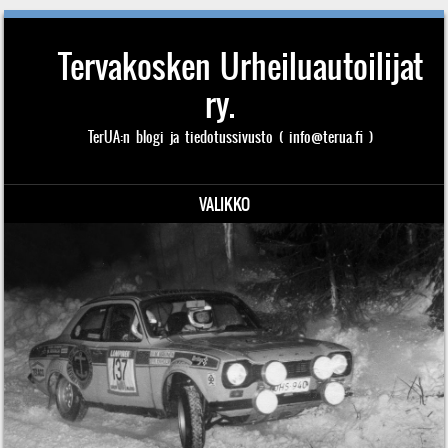
Tervakosken Urheiluautoilijat
ry.
TerUA:n blogi ja tiedotussivusto ( info@terua.fi )
VALIKKO
Siirry sisältöön