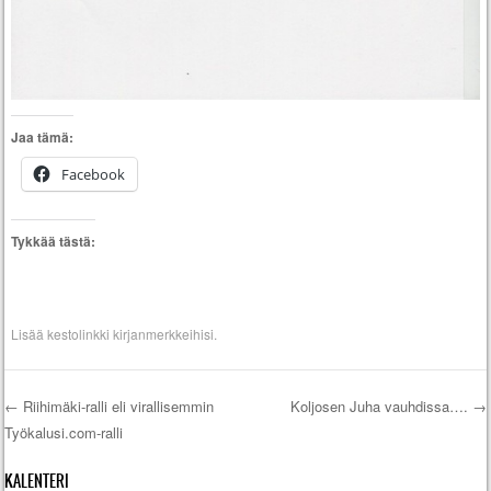
Jaa tämä:
Facebook
Tykkää tästä:
Lisää
kestolinkki
kirjanmerkkeihisi.
←
Riihimäki-ralli eli virallisemmin
Koljosen Juha vauhdissa….
→
Työkalusi.com-ralli
Artikkelien selaus
KALENTERI