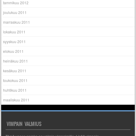
tammikuu 2012
joulukuu 2011
marraskuu 2011
lokakuu 2011
syyskuu 2011
elokuu 2011
heinäkuu 2011
kesäkuu 2011
toukokuu 2011
huhtikuu 2011
maaliskuu 2011
VIMPAIN VALMIUS