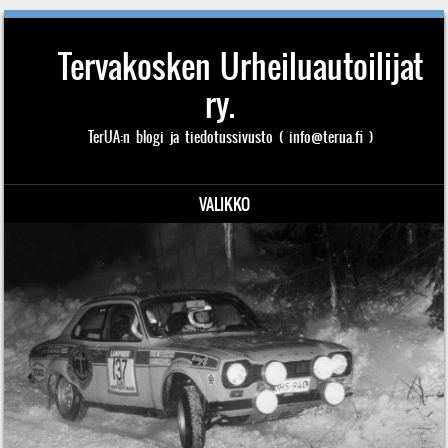
Tervakosken Urheiluautoilijat
ry.
TerUA:n blogi ja tiedotussivusto ( info@terua.fi )
VALIKKO
Siirry sisältöön