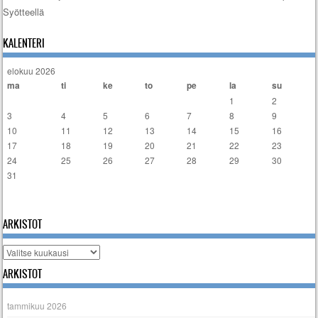
Syötteellä
Artikkelien selaus
KALENTERI
elokuu 2026
ma
ti
ke
to
pe
la
su
1
2
3
4
5
6
7
8
9
10
11
12
13
14
15
16
17
18
19
20
21
22
23
24
25
26
27
28
29
30
31
« tammi
ARKISTOT
Arkistot
ARKISTOT
tammikuu 2026