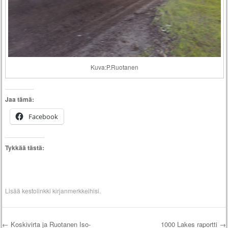
Kuva:P.Ruotanen
Jaa tämä:
Facebook
Tykkää tästä:
Lisää
kestolinkki
kirjanmerkkeihisi.
←
Koskivirta ja Ruotanen Iso-
1000 Lakes raportti
→