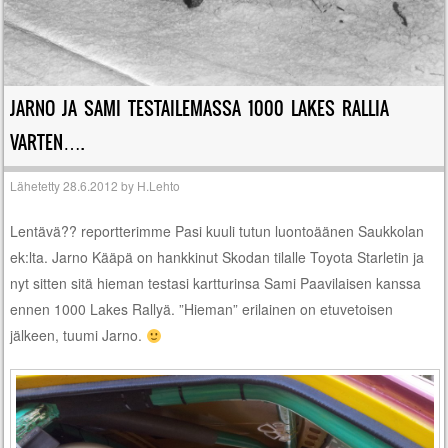
JARNO JA SAMI TESTAILEMASSA 1000 LAKES RALLIA
VARTEN….
Lähetetty
28.6.2012
by
H.Lehto
Lentävä?? reportterimme Pasi kuuli tutun luontoäänen Saukkolan
ek:lta. Jarno Kääpä on hankkinut Skodan tilalle Toyota Starletin ja
nyt sitten sitä hieman testasi kartturinsa Sami Paavilaisen kanssa
ennen 1000 Lakes Rallyä. ”Hieman” erilainen on etuvetoisen
jälkeen, tuumi Jarno.