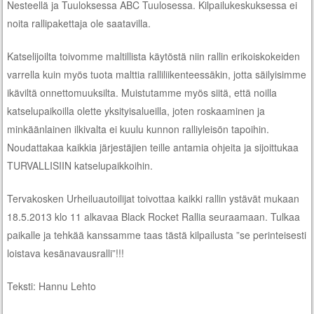
Nesteellä ja Tuuloksessa ABC Tuulosessa. Kilpailukeskuksessa ei
noita rallipakettaja ole saatavilla.
Katselijoilta toivomme maltillista käytöstä niin rallin erikoiskokeiden
varrella kuin myös tuota malttia ralliliikenteessäkin, jotta säilyisimme
ikäviltä onnettomuuksilta. Muistutamme myös siitä, että noilla
katselupaikoilla olette yksityisalueilla, joten roskaaminen ja
minkäänlainen ilkivalta ei kuulu kunnon ralliyleisön tapoihin.
Noudattakaa kaikkia järjestäjien teille antamia ohjeita ja sijoittukaa
TURVALLISIIN katselupaikkoihin.
Tervakosken Urheiluautoilijat toivottaa kaikki rallin ystävät mukaan
18.5.2013 klo 11 alkavaa Black Rocket Rallia seuraamaan. Tulkaa
paikalle ja tehkää kanssamme taas tästä kilpailusta ”se perinteisesti
loistava kesänavausralli”!!!
Teksti: Hannu Lehto