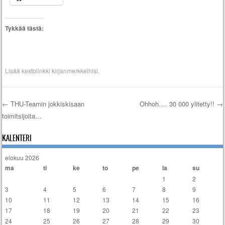
Tykkää tästä:
Lisää
kestolinkki
kirjanmerkkeihisi.
←
THU-Teamin jokkiskisaan
Ohhoh…. 30 000 ylitetty!!
→
toimitsijoita…
Artikkelien selaus
KALENTERI
elokuu 2026
ma
ti
ke
to
pe
la
su
1
2
3
4
5
6
7
8
9
10
11
12
13
14
15
16
17
18
19
20
21
22
23
24
25
26
27
28
29
30