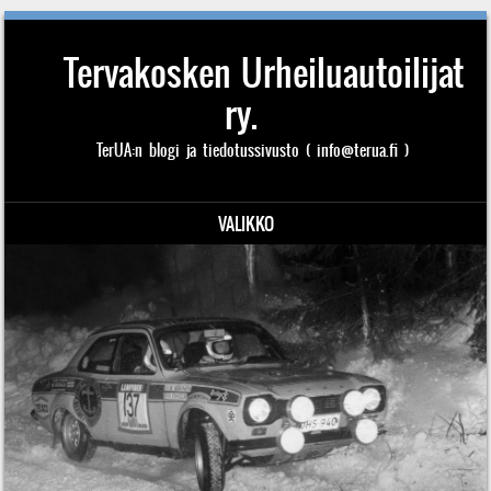
Tervakosken Urheiluautoilijat
ry.
TerUA:n blogi ja tiedotussivusto ( info@terua.fi )
VALIKKO
Siirry sisältöön