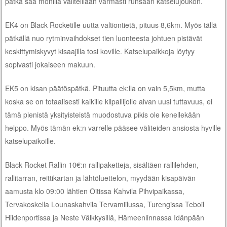
pätkä saa monilla väliteillään varmasti runsaan katselujoukon.
EK4 on Black Rocketille uutta valtiontietä, pituus 8,6km. Myös tällä
pätkällä nuo rytminvaihdokset tien luonteesta johtuen pistävät
keskittymiskyvyt kisaajilla tosi koville. Katselupaikkoja löytyy
sopivasti jokaiseen makuun.
EK5 on kisan päätöspätkä. Pituutta ek:lla on vain 5,5km, mutta
koska se on totaalisesti kaikille kilpailijolle aivan uusi tuttavuus, ei
tämä pienistä yksityisteistä muodostuva pikis ole kenellekään
helppo. Myös tämän ek:n varrelle pääsee väliteiden ansiosta hyville
katselupaikoille.
Black Rocket Rallin 10€:n rallipaketteja, sisältäen rallilehden,
rallitarran, reittikartan ja lähtöluettelon, myydään kisapäivän
aamusta klo 09:00 lähtien Oitissa Kahvila Pihvipaikassa,
Tervakoskella Lounaskahvila Tervamiilussa, Turengissa Teboil
Hiidenportissa ja Neste Välkkysillä, Hämeenlinnassa Idänpään