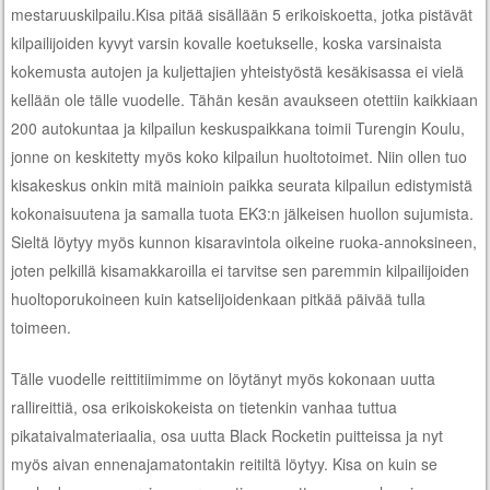
mestaruuskilpailu.Kisa pitää sisällään 5 erikoiskoetta, jotka pistävät
kilpailijoiden kyvyt varsin kovalle koetukselle, koska varsinaista
kokemusta autojen ja kuljettajien yhteistyöstä kesäkisassa ei vielä
kellään ole tälle vuodelle. Tähän kesän avaukseen otettiin kaikkiaan
200 autokuntaa ja kilpailun keskuspaikkana toimii Turengin Koulu,
jonne on keskitetty myös koko kilpailun huoltotoimet. Niin ollen tuo
kisakeskus onkin mitä mainioin paikka seurata kilpailun edistymistä
kokonaisuutena ja samalla tuota EK3:n jälkeisen huollon sujumista.
Sieltä löytyy myös kunnon kisaravintola oikeine ruoka-annoksineen,
joten pelkillä kisamakkaroilla ei tarvitse sen paremmin kilpailijoiden
huoltoporukoineen kuin katselijoidenkaan pitkää päivää tulla
toimeen.
Tälle vuodelle reittitiimimme on löytänyt myös kokonaan uutta
rallireittiä, osa erikoiskokeista on tietenkin vanhaa tuttua
pikataivalmateriaalia, osa uutta Black Rocketin puitteissa ja nyt
myös aivan ennenajamatontakin reitiltä löytyy. Kisa on kuin se