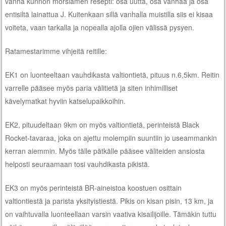
vanha kunnon morsiamen resepti: osa uutta, osa vanhaa ja osa
entisiltä lainattua J. Kuitenkaan sillä vanhalla muistilla siis ei kisaa
voiteta, vaan tarkalla ja nopealla ajolla ojien välissä pysyen.
Ratamestarimme vihjeitä reitille:
EK1 on luonteeltaan vauhdikasta valtiontietä, pituus n.6,5km. Reitin
varrelle pääsee myös paria välitietä ja siten inhimilliset
kävelymatkat hyviin katselupaikkoihin.
EK2, pituudeltaan 9km on myös valtiontietä, perinteistä Black
Rocket-tavaraa, joka on ajettu molempiin suuntiin jo useammankin
kerran aiemmin. Myös tälle pätkälle pääsee väliteiden ansiosta
helposti seuraamaan tosi vauhdikasta pikistä.
EK3 on myös perinteistä BR-aineistoa koostuen osittain
valtiontiestä ja parista yksityistiestä. Pikis on kisan pisin, 13 km, ja
on vaihtuvalla luonteellaan varsin vaativa kisailijoille. Tämäkin tuttu