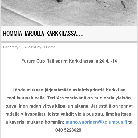
HOMMIA TARJOLLA KARKKILASSA….
Lähetetty
25.4.2014
by
H.Lehto
Future Cup Rallisprint Karkkilassa la 26.4. -14
Lähde mukaan järjestämään asfalttisprinttiä Karkkilan
teollisuusalueelle. TerUA:n tehtävänä on huolehtia yleisön
turvallinen radan ylitys kilpailun aikana. Järjestäjä on tehnyt
radalle ylityspaikat, joista vahdit vielä puuttuu. Ilmoita itsesi
ja kaverisi mukaan hommiin:
rauno.vuorinen@kolumbus.fi
tai
040 5223628.