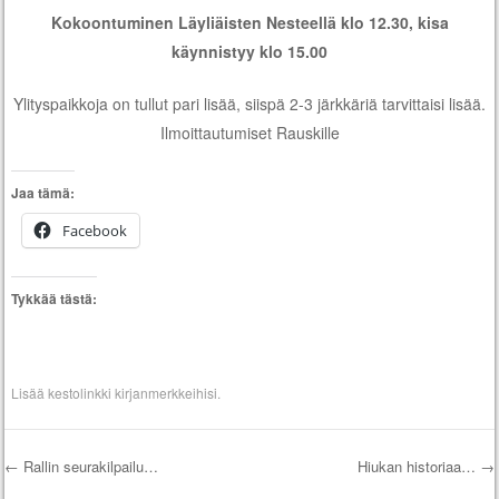
Kokoontuminen Läyliäisten Nesteellä klo 12.30, kisa
käynnistyy klo 15.00
Ylityspaikkoja on tullut pari lisää, siispä 2-3 järkkäriä tarvittaisi lisää.
Ilmoittautumiset Rauskille
Jaa tämä:
Facebook
Tykkää tästä:
Lisää
kestolinkki
kirjanmerkkeihisi.
←
Rallin seurakilpailu…
Hiukan historiaa…
→