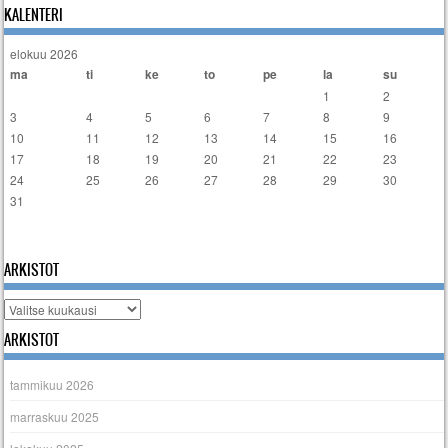
Artikkelien selaus
KALENTERI
elokuu 2026
ma
ti
ke
to
pe
la
su
1
2
3
4
5
6
7
8
9
10
11
12
13
14
15
16
17
18
19
20
21
22
23
24
25
26
27
28
29
30
31
« tammi
ARKISTOT
Arkistot
ARKISTOT
tammikuu 2026
marraskuu 2025