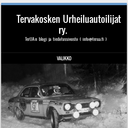
Tervakosken Urheiluautoilijat
ry.
TerUA:n blogi ja tiedotussivusto ( info@terua.fi )
VALIKKO
Siirry sisältöön