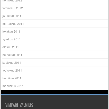
helmikuu 2012
tammikuu 2012
joulukuu 2011
marraskuu 2011
lokakuu 2011
syyskuu 2011
elokuu 2011
heinäkuu 2011
kesäkuu 2011
toukokuu 2011
huhtikuu 2011
maaliskuu 2011
VIMPAIN VALMIUS