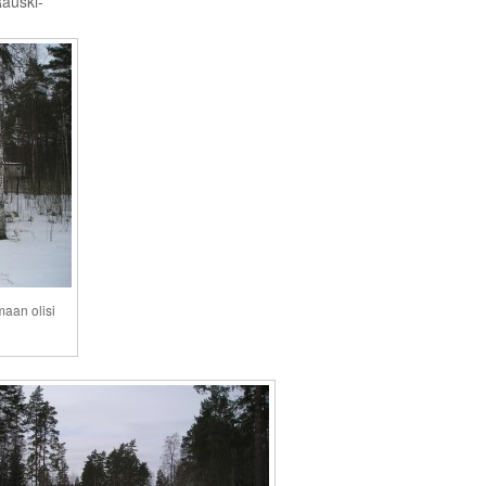
Rauski-
maan olisi