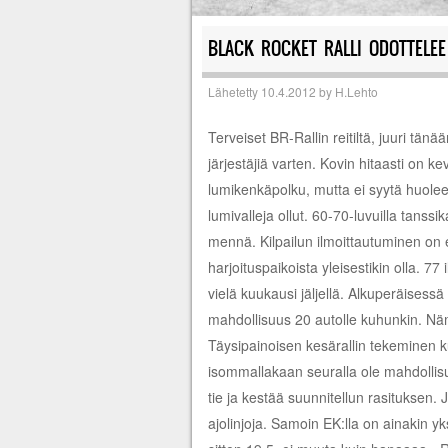
BLACK ROCKET RALLI ODOTTELEE 
Lähetetty
10.4.2012
by
H.Lehto
Terveiset BR-Rallin reitiltä, juuri tän
järjestäjiä varten. Kovin hitaasti on ke
lumikenkäpolku, mutta ei syytä huolee
lumivalleja ollut. 60-70-luvuilla tanss
mennä. Kilpailun ilmoittautuminen on eden
harjoituspaikoista yleisestikin olla. 7
vielä kuukausi jäljellä. Alkuperäises
mahdollisuus 20 autolle kuhunkin. Nämä
Täysipainoisen kesärallin tekeminen kun 
isommallakaan seuralla ole mahdollisu
tie ja kestää suunnitellun rasituksen.
ajolinjoja. Samoin EK:lla on ainakin yk