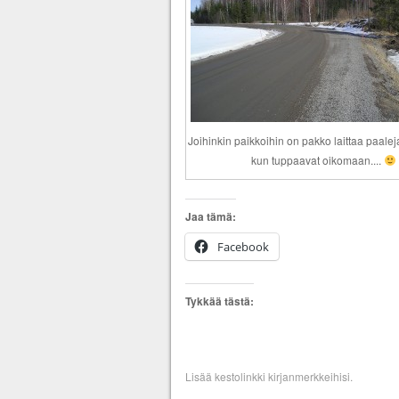
Joihinkin paikkoihin on pakko laittaa paalej
kun tuppaavat oikomaan....
Jaa tämä:
Facebook
Tykkää tästä:
Lisää
kestolinkki
kirjanmerkkeihisi.