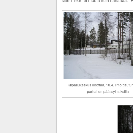
sitten 19.5. ei muuta kuin hanaaaa. -
Kilpailukeskus odottaa, 10.4. ilmoittautu
parhaiten päässyt suksilla