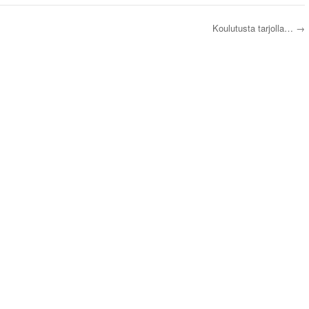
Koulutusta tarjolla…
→
s