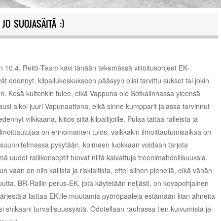
JO SUOJASÄITÄ :)
ään 10.4. Reitti-Team kävi tänään tekemässä viitoitusohjeet EK-
vät edennyt, kilpailukeskukseen pääsyyn olisi tarvittu sukset tai jokin
n. Kesä kuitenkin tulee, eikä Vappuna ole Sotkalinnassa yleensä
ikausi alkoi juuri Vapunaattona, eikä sinne kumpparit jalassa tarvinnut
nyt vilkkaana, kiitos siitä kilpailijoille. Pulaa taitaa ralleista ja
7 ilmoittautujaa on erinomainen tulos, vaikkakin ilmoittautumisaikaa on
sä suunnitelmassa pysytään, kolmeen luokkaan voidaan tarjota
 uudet rallikonseptit tuovat niitä kaivattuja treenimahdollisuuksia.
vaan on niin kallista ja riskialtista, ettei siihen pienellä, eikä vähän
utta. BR-Rallin perus-EK, jota käytetään neljästi, on kovapohjainen
 Järjestäjä laittaa EK:lle muutamia pyöröpaaleja estämään liian ahneita
si shikaani turvallisuussyistä. Odotellaan rauhassa tien kuivumista ja