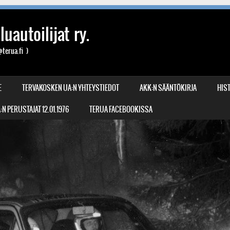
uautoilijat ry.
terua.fi )
E
TERVAKOSKEN UA:N YHTEYSTIEDOT
AKK:N SÄÄNTÖKIRJA
HIST
N PERUSTAJAT 12.01.1976
TERUA FACEBOOKISSA