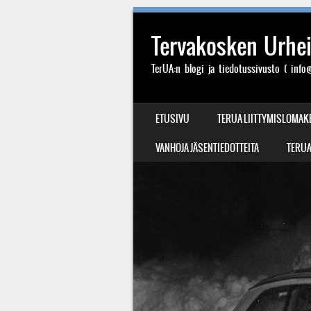
Tervakosken Urheil
TerUA:n blogi ja tiedotussivusto ( info@
SIIRRY SISÄLTÖÖN
ETUSIVU
TERUA LIITTYMISLOMAK
VALIKKO
VANHOJA JÄSENTIEDOTTEITA
TERUA: