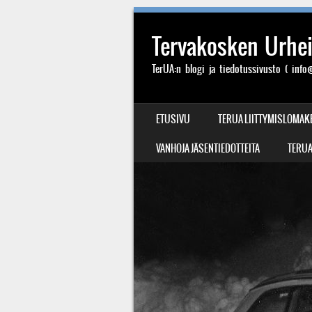
Tervakosken Urheil
TerUA:n blogi ja tiedotussivusto ( info@
SIIRRY SISÄLTÖÖN
ETUSIVU
TERUA LIITTYMISLOMAK
VALIKKO
VANHOJA JÄSENTIEDOTTEITA
TERUA: