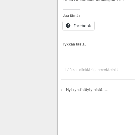
Jaa tämä:
Facebook
Tykkää tästä:
Lisää
kestolinkki
kirjanmerkkeihisi.
←
Nyt ryhdistäytymistä…..
Artikkelien selau