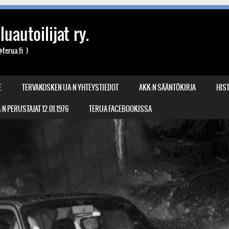
uautoilijat ry.
terua.fi )
E
TERVAKOSKEN UA:N YHTEYSTIEDOT
AKK:N SÄÄNTÖKIRJA
HIST
N PERUSTAJAT 12.01.1976
TERUA FACEBOOKISSA