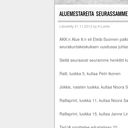
ALUEMESTAREITA SEURASSAMME
Lähetetty
21.11.2012
by
H.Lehto
AKK:n Alue 8:n eli Etelä-Suomen palk
seurakuntakeskuksen uusitussa juhlas
Siellä seuraavat seuramme henkilöt k
Ralli, luokka 5, kultaa Petri Ikonen
Jokkis, naisten luokka, kultaa Noora 
Rallisprint, luokka 11, kultaa Noora S
Rallisprint, luokka 15, kultaa Janne L
TerUA onnittelee edustajiaan !!!!