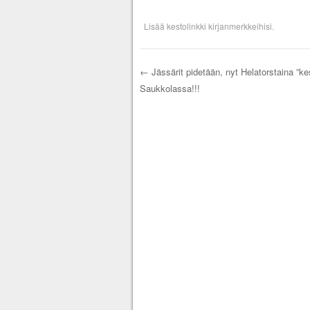
Lisää
kestolinkki
kirjanmerkkeihisi.
←
Jässärit pidetään, nyt Helatorstaina ”k
Saukkolassa!!!
Artikkelien selau