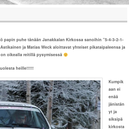
kö papin puhe tänään Janakkalan Kirkossa sanoihin ”5-4-3-2-1-
tikainen ja Matias Weck aloittavat yhteiset pikataipaleensa ja
on oikealla reitillä pysymisessä
olesta heille!!!!!
Kumpik
aan ei
enää
jänistän
yt ja
siksipä
kirkosta