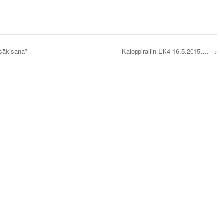
esäkisana”
Kaloppirallin EK4 16.5.2015….
→
s