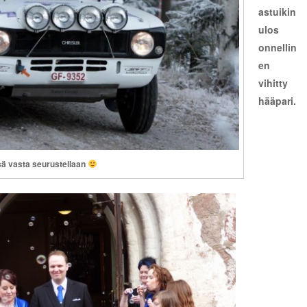
astuikin
ulos
onnellin
en
vihitty
hääpari.
ä vasta seurustellaan