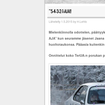
”5-4-3-2-1-AJA!!
Lähetetty
1.5.2015
by
H.Lehto
Mielenkiinnolla odottelen, päättyy
AJA” kun seuramme jäsenet Jaana As
huoltotaukonsa. Pääasia kuitenkin 
Onnittelut koko TerUA:n porukan pu