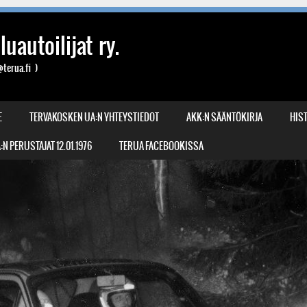
uautoilijat ry.
terua.fi )
E
TERVAKOSKEN UA:N YHTEYSTIEDOT
AKK:N SÄÄNTÖKIRJA
HIST
N PERUSTAJAT 12.01.1976
TERUA FACEBOOKISSA