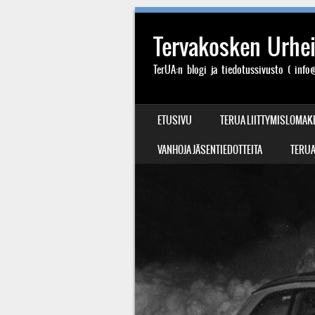
Tervakosken Urheil
TerUA:n blogi ja tiedotussivusto ( info@
SIIRRY SISÄLTÖÖN
ETUSIVU
TERUA LIITTYMISLOMAK
VALIKKO
VANHOJA JÄSENTIEDOTTEITA
TERUA: