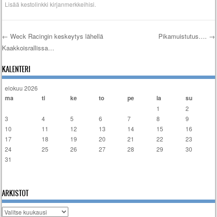
Lisää
kestolinkki
kirjanmerkkeihisi.
←
Weck Racingin keskeytys lähellä
Pikamuistutus….
→
Kaakkoisrallissa…
Artikkelien selaus
KALENTERI
elokuu 2026
ma
ti
ke
to
pe
la
su
1
2
3
4
5
6
7
8
9
10
11
12
13
14
15
16
17
18
19
20
21
22
23
24
25
26
27
28
29
30
31
« tammi
ARKISTOT
Arkistot