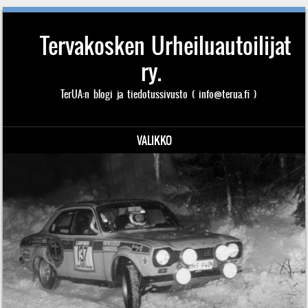
Tervakosken Urheiluautoilijat
ry.
TerUA:n blogi ja tiedotussivusto ( info@terua.fi )
VALIKKO
Siirry sisältöön